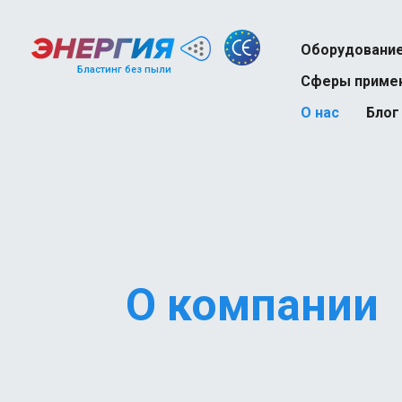
Оборудовани
Бластинг без пыли
Сферы приме
О нас
Блог
Судоремонт
Нефтегазовая 
Строительство
Железнодорожн
Автотранспорт
О компании
Тяжелая пром
Химическая п
Атомная пром