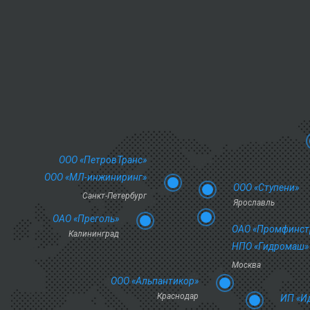
ООО «ПетровТранс»
ООО «МЛ-инжиниринг»
ООО «Ступени»
Санкт-Петербург
Ярославль
ОАО «Преголь»
ОАО «Промфинст
Калининград
НПО «Гидромаш»
Москва
ООО «Альпантикор»
Краснодар
ИП «И