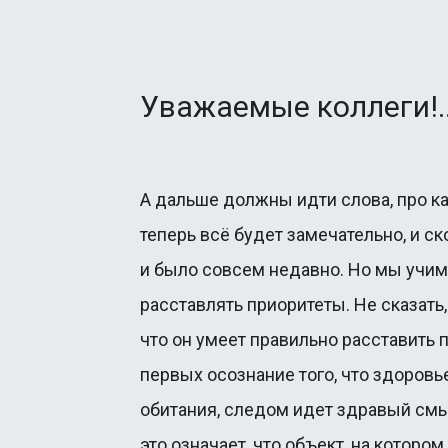
Пищевая пром
Очистка фасад
Уважаемые коллеги!..
Авиация
Автосервис
Типографии
А дальше должны идти слова, про ка
Заводы ЖБИ
теперь всё будет замечательно, и скол
и было совсем недавно. Но мы учим
расставлять приоритеты. Не сказать,
что он умеет правильно расставить 
первых осознание того, что здоровь
обитания, следом идет здравый смыс
это означает, что объект, на котор