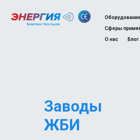
Оборудовани
Бластинг без пыли
Сферы приме
О нас
Блог
Судоремонт
Нефтегазовая 
Строительство
Железнодорожн
Автотранспорт
Заводы
Тяжелая пром
ЖБИ
Химическая п
Атомная пром