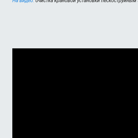
На видео:
очистка крановой установки пескоструйным а