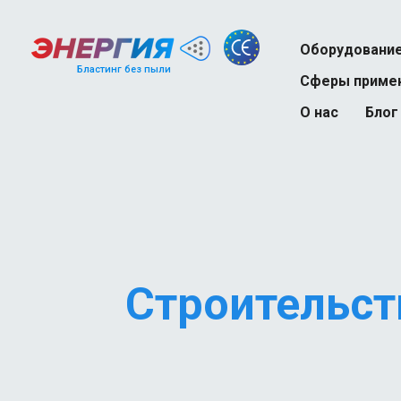
Оборудовани
Бластинг без пыли
Сферы приме
О нас
Блог
Судоремонт
Нефтегазовая 
Строительство
Железнодорожн
Автотранспорт
Строительст
Тяжелая пром
Химическая п
Атомная пром